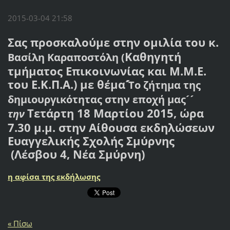
2015-03-04 21:58
Σας προσκαλούμε στην ομιλία του
κ.
Καθηγητή
Βασίλη Καραποστόλη (
τμήματος Επικοινωνίας και Μ.Μ.Ε.
του Ε.Κ.Π.Α.)
με θέμα
´
Το ζήτημα της
δημιουργικότητας στην εποχή μας
´
Τετάρτη 18 Μαρτίου 2015, ώρα
την
7.30 μ.μ. στην
Αίθουσα εκδηλώσεων
Ευαγγελικής Σχολής Σμύρνης
(
Λέσβου 4, Νέα Σμύρνη)
η αφίσα της εκδήλωσης
« Πίσω