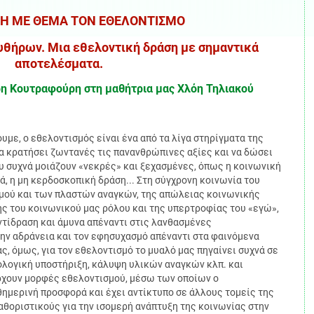
Η ΜΕ ΘΕΜΑ ΤΟΝ ΕΘΕΛΟΝΤΙΣΜΟ
υθήρων. Μια εθελοντική δράση με σημαντικά
αποτελέσματα.
ρη Κουτραφούρη στη μαθήτρια μας Χλόη Τηλιακού
υμε, ο εθελοντισμός είναι ένα από τα λίγα στηρίγματα της
να κρατήσει ζωντανές τις πανανθρώπινες αξίες και να δώσει
υ συχνά μοιάζουν «νεκρές» και ξεχασμένες, όπως η κοινωνική
, η μη κερδοσκοπική δράση... Στη σύγχρονη κοινωνία του
σμού και των πλαστών αναγκών, της απώλειας κοινωνικής
ης του κοινωνικού μας ρόλου και της υπερτροφίας του «εγώ»,
ντίδραση και άμυνα απέναντι στις λανθασμένες
την αδράνεια και τον εφησυχασμό απέναντι στα φαινόμενα
, όμως, για τον εθελοντισμό το μυαλό μας πηγαίνει συχνά σε
ολογική υποστήριξη, κάλυψη υλικών αναγκών κλπ. και
ρχουν μορφές εθελοντισμού, μέσω των οποίων ο
ημερινή προσφορά και έχει αντίκτυπο σε άλλους τομείς της
αθοριστικούς για την ισομερή ανάπτυξη της κοινωνίας στην