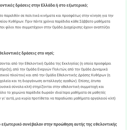
οντικές δράσεις στην Ελλάδα ή στο εξωτερικό;
αρελθόν σε πολιτικά κινήματα και προσφάτως στην κίνηση για την
είου Κυθήρων. Πριν πέντε χρόνια παρέδιδα κάθε Σάββατο μαθήματα
ποι φίλοι που συμμετέχουν στην Ομάδα Διαχείρισης έχουν αναπτύξει
ελοντικές δράσεις στο νησί;
ι από την Εθελοντική Ομάδα της Εκκλησίας (η οποία προσφέρει
τήριξη), από την Ομάδα Ενεργών Πολιτών, από την Ομάδα Δυναμικά
υσικού πλούτου) και από την Ομάδα Εθελοντικής Δράσης Κυθήρων (η
σχολεία και τη διοργάνωση ανταλλαγής αγαθών). Επίσης, άτυπα
μουσικά σύνολα κλπ) στηρίζονται στην εθελοντική συμμετοχή και
υ όλο το χειμώνα παρέδιδε δωρεάν ιδιαίτερα μαθήματα σε μαθητές
γι’ αυτά, μια κυρία προτίθεται να παραδώσει μαθήματα αργαλειού κλπ)
το εξωτερικό συνέβαλαν στην προώθηση αυτής της εθελοντικής