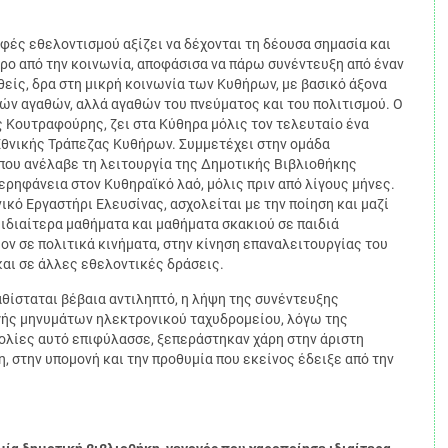
φές εθελοντισμού αξίζει να δέχονται τη δέουσα σημασία και
ρο από την κοινωνία, αποφάσισα να πάρω συνέντευξη από έναν
είς, δρα στη μικρή κοινωνία των Κυθήρων, με βασικό άξονα
κών αγαθών, αλλά αγαθών του πνεύματος και του πολιτισμού.
Ο
 Κουτραφούρης, ζει στα Κύθηρα μόλις τον τελευταίο ένα
 Εθνικής Τράπεζας Κυθήρων. Συμμετέχει στην ομάδα
ου ανέλαβε τη λειτουργία της Δημοτικής Βιβλιοθήκης
ρηφάνεια στον Κυθηραϊκό λαό, μόλις πριν από λίγους μήνες.
ικό Εργαστήρι Ελευσίνας, ασχολείται με την ποίηση και μαζί
ιδιαίτερα μαθήματα και μαθήματα σκακιού σε παιδιά
ον σε πολιτικά κινήματα, στην κίνηση επαναλειτουργίας του
αι σε άλλες εθελοντικές δράσεις.
θίσταται βέβαια αντιληπτό, η λήψη της συνέντευξης
γής μηνυμάτων ηλεκτρονικού ταχυδρομείου, λόγω της
ολίες αυτό επιφύλασσε, ξεπεράστηκαν χάρη στην άριστη
 στην υπομονή και την προθυμία που εκείνος έδειξε από την