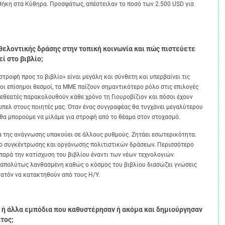
οθήκη στα Κύθηρα. Προσφάτως, απέστειλαν το ποσό των 2.500 USD για
εθελοντικής δράσης στην τοπική κοινωνία και πώς πιστεύετε
ί στο βιβλίο;
ή προς το βιβλίο» είναι μεγάλη και σύνθετη και υπερβαίνει τις
, οι επίσημοι θεσμοί, τα ΜΜΕ παίζουν σημαντικότερο ρόλο στις επιλογές
εθεατές παρακολουθούν κάθε χρόνο τη Γιουροβίζιον και πόσοι έχουν
πελ στους ποιητές μας. Όταν ένας συγγραφέας θα τυγχάνει μεγαλύτερου
 θα μπορούμε να μιλάμε για στροφή από το θέαμα στον στοχασμό.
ης ανάγνωσης υπακούει σε άλλους ρυθμούς. Ζητάει εσωτερικότητα.
ρο συγκέντρωσης και οργάνωσης πολιτιστικών δράσεων. Περισσότερο
αρά την κατίσχυση του βιβλίου έναντι των νέων τεχνολογιών.
ι απολύτως λανθασμένη καθώς ο κόσμος του βιβλίου διασώζει γνώσεις
νατόν να κατακτηθούν από τους Η/Υ.
ή άλλα εμπόδια που καθυστέρησαν ή ακόμα και δημιούργησαν
τος;