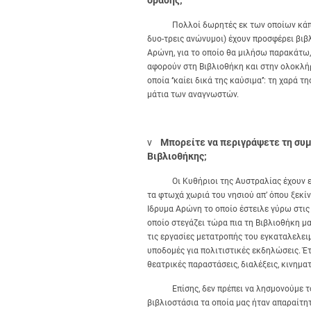
δράσης;
Πολλοί δωρητές εκ των οποίων κάποιοι 
δυο-τρεις ανώνυμοι) έχουν προσφέρει βιβ
Αρώνη, για το οποίο θα μιλήσω παρακάτω, 
αφορούν στη Βιβλιοθήκη και στην ολοκλήρ
οποία ‘‘καίει δικά της καύσιμα’’: τη χαρά
μάτια των αναγνωστών.
v
Μπορείτε να περιγράψετε τη συμ
Βιβλιοθήκης;
Οι Κυθήριοι της Αυστραλίας έχουν επιτ
τα φτωχά χωριά του νησιού απ’ όπου ξεκίνη
Ίδρυμα Αρώνη το οποίο έστειλε γύρω στις
οποίο στεγάζει τώρα πια τη Βιβλιοθήκη μ
τις εργασίες μετατροπής του εγκαταλελει
υποδομές για πολιτιστικές εκδηλώσεις. Έτ
θεατρικές παραστάσεις, διαλέξεις, κινημ
Επίσης, δεν πρέπει να λησμονούμε τους 
βιβλιοστάσια τα οποία μας ήταν απαραίτη