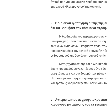
όνειρό μας για μια μεγάλη δημόσια βιβλι
την αγορά Ηλεκτρονικού Υπολογιστή.
v
Ποια είναι η απήχηση αυτής της 
ότι θα βοηθήσει τον κόσμο να στραφε
Η διαδικασία που περιγράφετε ως «στροφ
δυνάμεις μας. Η οικογένεια, η εκπαίδευση
των νέων ανθρώπων. Σκεφθείτε πόσοι τηλ
παρακολουθήσει την τελετή απονομής Νόμ
ενθουσιασμού απ’ όσο ένας τραγουδιστής,
Μην ξεχνάτε επίσης ότι η διαδικασία τ
Εμείς προσπαθούμε να φτιάξουμε ένα χώ
σκεφτόμαστε έναν συνδυασμό των μέσων π
Πιστεύουμε ότι η ψηφιακή υπεροψία είνα
και τρόπους νοημοσύνης που δεν είναι δυ
v
Αντιμετωπίσατε γραφειοκρατικά 
κινδύνους ματαίωσης του εγχειρήμα