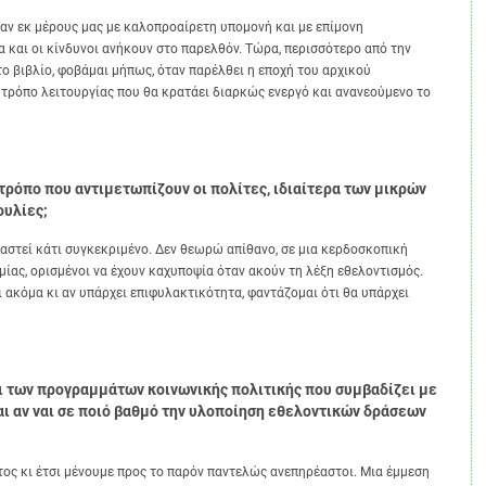
εκ μέρους μας με καλοπροαίρετη υπομονή και με επίμονη
α και οι κίνδυνοι ανήκουν στο παρελθόν. Τώρα, περισσότερο από την
το βιβλίο, φοβάμαι μήπως, όταν παρέλθει η εποχή του αρχικού
 τρόπο λειτουργίας που θα κρατάει διαρκώς ενεργό και ανανεούμενο το
τρόπο που αντιμετωπίζουν οι πολίτες, ιδιαίτερα των μικρών
ουλίες;
τεί κάτι συγκεκριμένο. Δεν θεωρώ απίθανο, σε μια κερδοσκοπική
μίας, ορισμένοι να έχουν καχυποψία όταν ακούν τη λέξη εθελοντισμός.
 ακόμα κι αν υπάρχει επιφυλακτικότητα, φαντάζομαι ότι θα υπάρχει
αι των προγραμμάτων κοινωνικής πολιτικής που συμβαδίζει με
αι αν ναι σε ποιό βαθμό την υλοποίηση εθελοντικών δράσεων
κι έτσι μένουμε προς το παρόν παντελώς ανεπηρέαστοι. Μια έμμεση