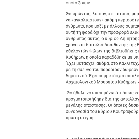
οποία ζούμε.
Θεωρώντας, λοιπόν, ότι τέτοιες μορ
να «αγκαλιαστούν» ακόμη περισσότε
άνθρωπο, που μαζί με άλλους συμπαθ
αυτή τη φορά όχι την προσφορά υλι
άνθρωπος αυτός, ο κύριος Δημήτρης
χρόνο και διατελεί διευθυντής της
εθελοντών Φίλων της Βιβλιοθήκης π
Κυθήρων, η οποία παραδόθηκε με υπε
Έχει μετάσχει, ακόμα, στο Καλλιτεχν
με τη σύζυγό του παρέδιδαν δωρεάν 
δημοτικού. Έχει συμμετάσχει επιπλέ
Αρχαιολογικού Μουσείου Κυθήρων κ
Θα ήθελα να επισημάνω ότι όπως κα
πραγματοποιήθηκε δια της ανταλλα
μεγάλης απόστασης. Οι όποιες δυσκ
συνεργασία του κύριου Κουτραφούρη,
πρώτη στιγμή.