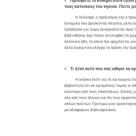
v
Πρόσφατα τα Κύθηρα απέκτησαν μ
τους κατοίκους του νησιού. Πείτε μ
Η σύλληψη, ο σχεδιασμός και η πραγματ
δυναμικό που βρίσκονται πλούσια, αλλά ε
ξεπήδησαν και τώρα συνεργάζονται προς τον
Βιβλιοθήκης έχει πλέον αντιληφθεί τη (μο
ελληνικά ήθη, τα οποία δεν φημίζονται γ
αλλά διακριτικά ελέγχει τη δράση της Ομά
v
Τι ήταν αυτό που σας ώθησε να ο
Η ανάγκη διότι για τη λειτουργία της Β
βεβαιότητα ότι σε ορισμένους τομείς οι ε
καλύτερα από τους υπαλλήλους. Επίσης, μ
όλα από τους άλλους και δη τους άρχοντε
απλών πολιτών. Προτιμώ μιαν ερασιτεχνικ
με αδιάφορους βιβλιοφύλακες.