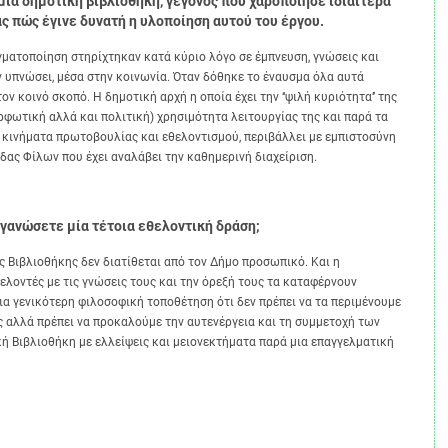
ία δημοτική βιβλιοθήκη, γεγονός που χαροποίησε ιδιαίτερα
ας πώς έγινε δυνατή η υλοποίηση αυτού του έργου.
οποίηση στηρίχτηκαν κατά κύριο λόγο σε έμπνευση, γνώσεις και
ν υπνώσει, μέσα στην κοινωνία. Όταν δόθηκε το έναυσμα όλα αυτά
 κοινό σκοπό. Η δημοτική αρχή η οποία έχει την ‘‘ψιλή κυριότητα’’ της
ρφωτική αλλά και πολιτική) χρησιμότητα λειτουργίας της και παρά τα
ια κινήματα πρωτοβουλίας και εθελοντισμού, περιβάλλει με εμπιστοσύνη
δας Φίλων που έχει αναλάβει την καθημερινή διαχείριση.
ργανώσετε μία τέτοια εθελοντική δράση;
ιβλιοθήκης δεν διατίθεται από τον Δήμο προσωπικό. Και η
θελοντές με τις γνώσεις τους και την όρεξή τους τα καταφέρνουν
ια γενικότερη φιλοσοφική τοποθέτηση ότι δεν πρέπει να τα περιμένουμε
ς αλλά πρέπει να προκαλούμε την αυτενέργεια και τη συμμετοχή των
ή Βιβλιοθήκη με ελλείψεις και μειονεκτήματα παρά μια επαγγελματική