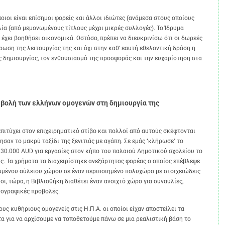
είναι επίσημοι φορείς και άλλοι ιδιώτες (ανάμεσα στους οποίους
λία (από μεμονωμένους τίτλους μέχρι μικρές συλλογές). Το Ίδρυμα
έχει βοηθήσει οικονομικά. Ωστόσο, πρέπει να διευκρινίσω ότι οι δωρεές
ωση της λειτουργίας της και όχι στην καθ’ εαυτή εθελοντική δράση η
 της δημιουργίας, τον ενθουσιασμό της προσφοράς και την ευχαρίστηση στα
βολή των ελλήνων ομογενών στη δημιουργία της
ύχει στον επιχειρηματικό στίβο και πολλοί από αυτούς σκέφτονται
σαν το μακρύ ταξίδι της ξενιτιάς με αγάπη. Σε εμάς ‘‘κλήρωσε’’ το
 30.000 AUD για εργασίες στον κήπο του παλαιού Δημοτικού σχολείου το
ας. Τα χρήματα τα διαχειρίστηκε ανεξάρτητος φορέας ο οποίος επέβλεψε
μμένου αύλειου χώρου σε έναν περιποιημένο πολυχώρο με στοιχειώδεις
σι, τώρα, η Βιβλιοθήκη διαθέτει έναν ανοιχτό χώρο για συναυλίες,
ατογραφικές προβολές.
κυθήριους ομογενείς στις Η.Π.Α. οι οποίοι είχαν αποστείλει τα
τα για να αρχίσουμε να τοποθετούμε πάνω σε μια ρεαλιστική βάση το