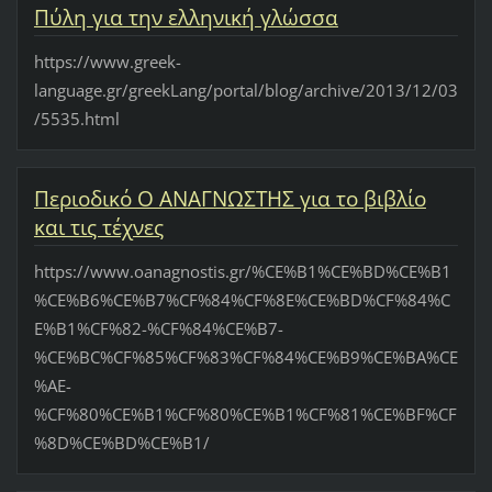
Πύλη για την ελληνική γλώσσα
https://www.greek-
language.gr/greekLang/portal/blog/archive/2013/12/03
/5535.html
Περιοδικό Ο ΑΝΑΓΝΩΣΤΗΣ για το βιβλίο
και τις τέχνες
https://www.oanagnostis.gr/%CE%B1%CE%BD%CE%B1
%CE%B6%CE%B7%CF%84%CF%8E%CE%BD%CF%84%C
E%B1%CF%82-%CF%84%CE%B7-
%CE%BC%CF%85%CF%83%CF%84%CE%B9%CE%BA%CE
%AE-
%CF%80%CE%B1%CF%80%CE%B1%CF%81%CE%BF%CF
%8D%CE%BD%CE%B1/