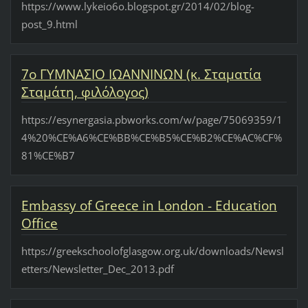
https://www.lykeio6o.blogspot.gr/2014/02/blog-
post_9.html
7ο ΓΥΜΝΑΣΙΟ ΙΩΑΝΝΙΝΩΝ (κ. Σταματία
Σταμάτη, φιλόλογος)
https://esynergasia.pbworks.com/w/page/75069359/1
4%20%CE%A6%CE%BB%CE%B5%CE%B2%CE%AC%CF%
81%CE%B7
Embassy of Greece in London - Education
Office
https://greekschoolofglasgow.org.uk/downloads/Newsl
etters/Newsletter_Dec_2013.pdf