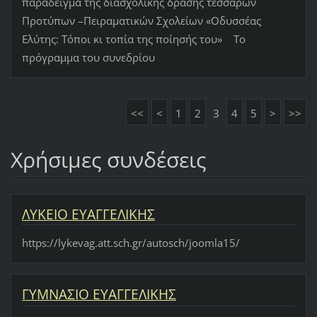
παράδειγμα της διασχολικής δράσης τεσσάρων
Προτύπων –Πειραματικών Σχολείων «Οδυσσέας
Ελύτης: Τόποι κι τοπία της ποίησής του» Το
πρόγραμμα του συνεδρίου
<<
<
1
2
3
4
5
>
>>
Χρήσιμες συνδέσεις
ΛΥΚΕΙΟ ΕΥΑΓΓΕΛΙΚΗΣ
https://lykevag.att.sch.gr/autosch/joomla15/
ΓΥΜΝΑΣΙΟ ΕΥΑΓΓΕΛΙΚΗΣ